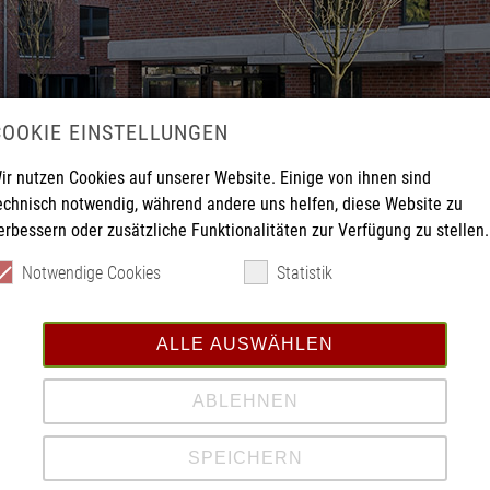
COOKIE EINSTELLUNGEN
ir nutzen Cookies auf unserer Website. Einige von ihnen sind
echnisch notwendig, während andere uns helfen, diese Website zu
erbessern oder zusätzliche Funktionalitäten zur Verfügung zu stellen.
Notwendige Cookies
Statistik
ALLE AUSWÄHLEN
ABLEHNEN
 Projekte aus dem Bereich der Medizin- und Pflegebauten.
SPEICHERN