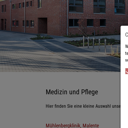
W
t
v
Medizin und Pflege
Hier finden Sie eine kleine Auswahl unserer
Mühlenbergklinik, Malente