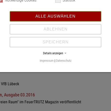
Notwendige Cookies
Statistik
 2022
rbst 2022 den Brandschutztag an der Küste
ALLE AUSWÄHLEN
ommer 2022 die matchboxLive -Veranstaltung
ABLEHNEN
SPEICHERN
alle Lübeck zusammen mit der Firma FAHO
Details anzeigen
in, Ausgabe 05.2017
Impressum
|
Datenschutz
ongresshalle Lübeck im FeuerTRUTZ Magazin veröffentlicht
s VfB Lübeck
in, Ausgabe 03.2016
reien Raum" im FeuerTRUTZ Magazin veröffentlicht